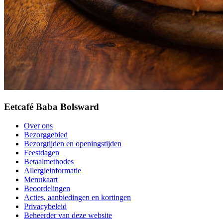
Eetcafé Baba Bolsward
Over ons
Bezorggebied
Bezorgtijden en openingstijden
Feestdagen
Betaalmethodes
Allergieinformatie
Menukaart
Beoordelingen
Acties, aanbiedingen en kortingen
Privacybeleid
Beheerder van deze website