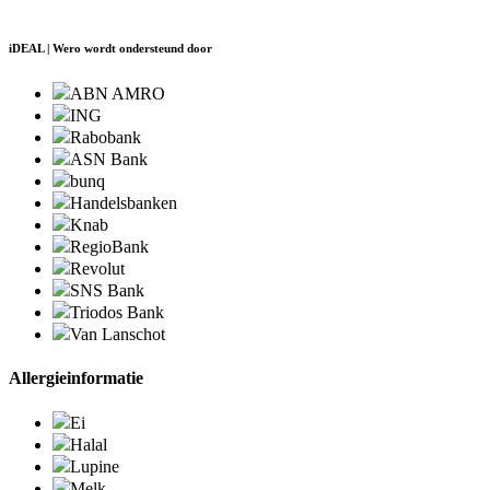
iDEAL | Wero wordt ondersteund door
ABN AMRO
ING
Rabobank
ASN Bank
bunq
Handelsbanken
Knab
RegioBank
Revolut
SNS Bank
Triodos Bank
Van Lanschot
Allergieinformatie
Ei
Halal
Lupine
Melk