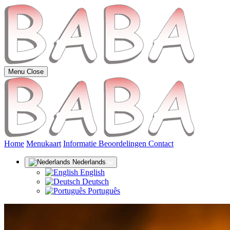
Menu
Close
(huidige)
Home
Menukaart
Informatie
Beoordelingen
Contact
Nederlands
English
Deutsch
Português