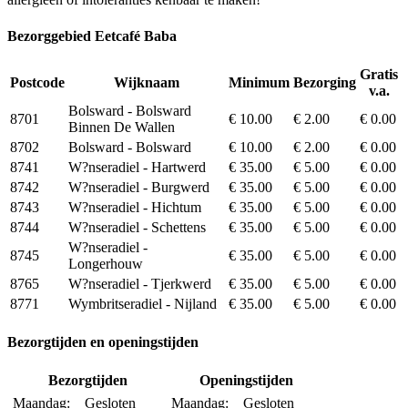
Bezorggebied Eetcafé Baba
Gratis
Postcode
Wijknaam
Minimum
Bezorging
v.a.
Bolsward - Bolsward
8701
€ 10.00
€ 2.00
€ 0.00
Binnen De Wallen
8702
Bolsward - Bolsward
€ 10.00
€ 2.00
€ 0.00
8741
W?nseradiel - Hartwerd
€ 35.00
€ 5.00
€ 0.00
8742
W?nseradiel - Burgwerd
€ 35.00
€ 5.00
€ 0.00
8743
W?nseradiel - Hichtum
€ 35.00
€ 5.00
€ 0.00
8744
W?nseradiel - Schettens
€ 35.00
€ 5.00
€ 0.00
W?nseradiel -
8745
€ 35.00
€ 5.00
€ 0.00
Longerhouw
8765
W?nseradiel - Tjerkwerd
€ 35.00
€ 5.00
€ 0.00
8771
Wymbritseradiel - Nijland
€ 35.00
€ 5.00
€ 0.00
Bezorgtijden en openingstijden
Bezorgtijden
Openingstijden
Maandag:
Gesloten
Maandag:
Gesloten