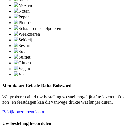
Mosterd
Noten
Peper
Pinda's
Schaal- en schelpdieren
Weekdieren
Selderij
Sesam
Soja
Sulfiet
Gluten
Vegan
Vis
Menukaart Eetcafé Baba Bolsward
Wij proberen altijd uw bestelling zo snel mogelijk af te leveren. Op
zon- en feestdagen kan dit vanwege drukte wat langer duren.
Bekijk onze menukaart!
Uw bestelling beoordelen